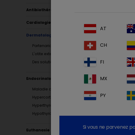
Antibiothérapie
Il est 
l’infl
Cardiologie
AT
essenti
Dermatologie
décisio
CH
Partenariat à long terme
Un bon t
L'otite externe sans surinfection
favorab
FI
Des solutions pour l'otite externe
MX
Endocrinologie
Maladie d’Addison - Hypocorticisme
PY
Hypercorticisme Canin
Hyperthyroïdie Féline
Hypothyroïdie
Si vous ne parvenez pa
Euthanasie