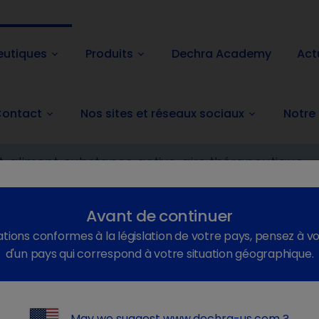
eutiques
Produits
Dechra Academy
Act
keyboard_arrow_down
keyboard_arrow_down
ontact
Nos sites et réseaux sociaux
Notre
keyboard_arrow_down
keyboard_arrow_down
tologie
L'otite externe
Avant de continuer
tions conformes à la législation de votre pays, pensez à vo
d'un pays qui correspond à votre situation géographique.
ra propose des solutions pour 
en
May we suggest
www.dechra-us.com
?