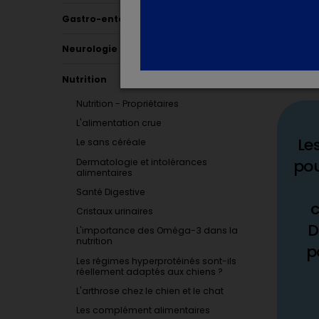
Gastro-entérologie
Neurologie
Nutrition
Nutrition - Propriétaires
L'alimentation crue
Le
Le sans céréale
pou
Dermatologie et intolérances
alimentaires
Santé Digestive
c
Cristaux urinaires
D
L'importance des Oméga-3 dans la
nutrition
p
Les régimes hyperprotéinés sont-ils
réellement adaptés aux chiens ?
L'arthrose chez le chien et le chat
Les complément alimentaires