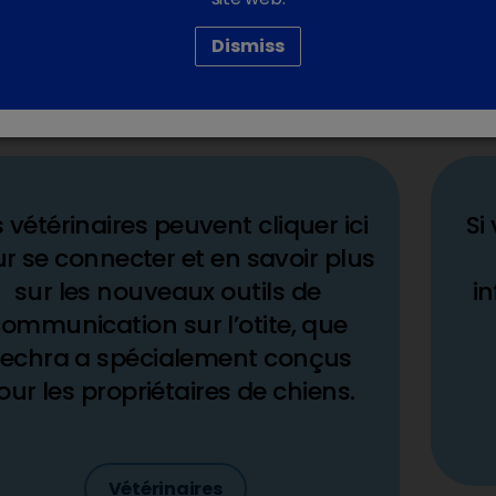
d’otite externe et notamme
les plus courantes. Cela vo
Dismiss
réalisation d’une cytologie 
l’importance d’un traitemen
votre chien.
s vétérinaires peuvent cliquer ici
Si
r se connecter et en savoir plus
sur les nouveaux outils de
in
ommunication sur l’otite, que
echra a spécialement conçus
our les propriétaires de chiens.
Vétérinaires