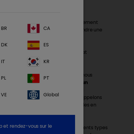
otite
et de
traiter rapidement
 niveau de l’oreille
, mais il est également
BR
CA
nt le choix du traitement, afin de prendre une
DK
ES
ien est crucial pour obtenir un résultat
IT
KR
2
des vétérinaires de toute l’Europe
nous
PL
PT
ication avec le propriétaire est un
itement
, et que les connaissances du
VE
Global
tite sont relativement faibles. Nous appelons
tenariat à long terme
pour des oreilles en
p et rendez-vous sur le
 fournir des informations sur les différents types