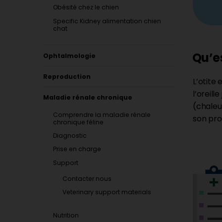
Obésité chez le chien
Specific Kidney alimentation chien
chat
Qu’es
Ophtalmologie
Reproduction
L’otite
l’oreill
Maladie rénale chronique
(chaleur
Comprendre la maladie rénale
son pro
chronique féline
Diagnostic
Prise en charge
Support
Contacter nous
Veterinary support materials
Nutrition