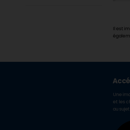
Il est 
égalem
Accé
Une ima
et les c
au suje