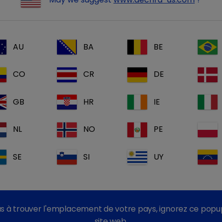
non seulement important
d’établir la cause primaire de l’
ammation
pour éviter le risque d’
altérations chroniques au
AU
BA
BE
el de tenir compte de tous les facteurs individuels influença
n adaptée au cas de chaque animal.
CO
CR
DE
ravail d’équipe entre le vétérinaire et le propriétaire du ch
le.
GB
HR
IE
De récents entretiens avec 
NL
NO
PE
apprennent que
la commun
élément essentiel du tra
SE
SI
UY
propriétaire en matière d’o
cette collaboration
le Par
bonne santé.
s à trouver l'emplacement de votre pays, ignorez ce popu
Le but de cet article est de
site web.