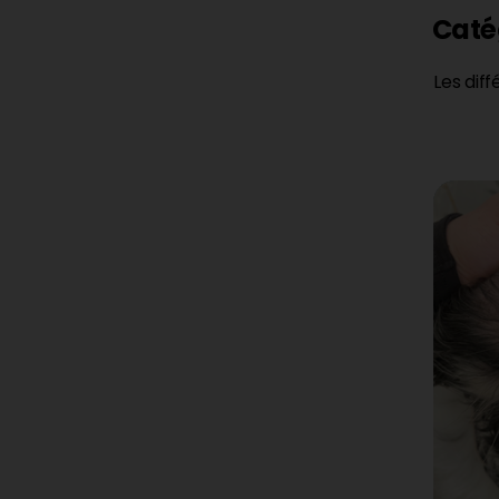
Catég
Les dif