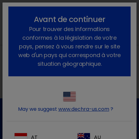
lock_outline
search
menu
Avant de continuer
Vous êtes ici :
Accueil
Évènements
2023
August
Pour trouver des informations
conformes à la législation de votre
pays, pensez à vous rendre sur le site
web d'un pays qui correspond à votre
situation géographique.
Nos adresses
May we suggest
www.dechra-us.com
?
Service clientèle
Pour plus d'informations, veuillez contacter notre service
AT
AU