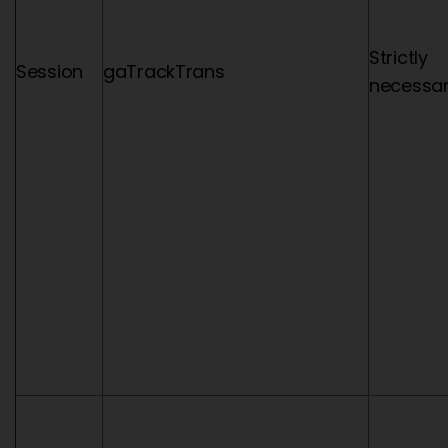
Strictly
Session
gaTrackTrans
necessa