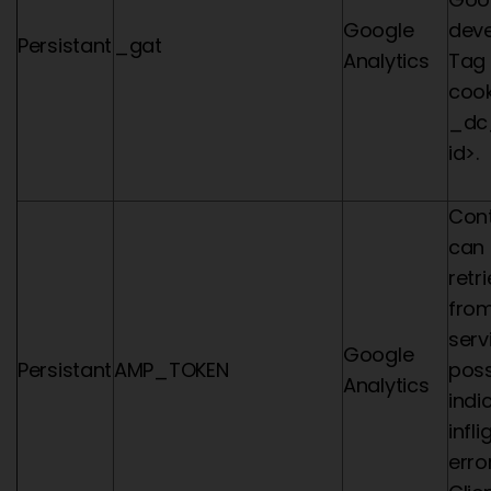
Google
deve
Persistant
_gat
Analytics
Tag 
cook
_dc
id>.
Cont
can 
retr
from
serv
Google
Persistant
AMP_TOKEN
poss
Analytics
indi
infl
erro