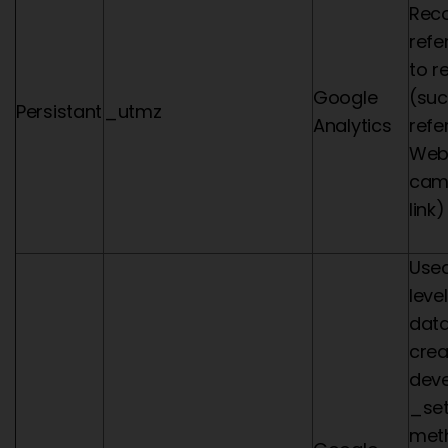
Reco
refe
to r
Google
(suc
Persistant
_utmz
Analytics
refer
Web 
camp
link)
Used
leve
data
cre
deve
_se
meth