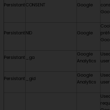
Persistant
CONSENT
Google
con
Goo
Cook
Persistant
NID
Google
préf
Goo
Google
Used
Persistant
_ga
Analytics
user
Google
Used
Persistant
_gid
Analytics
user
Used
requ
Goog