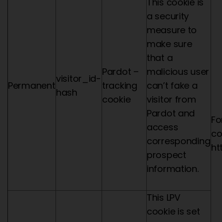
This cookie is
a security
measure to
make sure
that a
Pardot –
malicious user
visitor_id
-
Permanent
tracking
can’t fake a
hash
cookie
visitor from
Pardot and
Fo
access
co
corresponding
ht
prospect
information.
This LPV
cookie is set