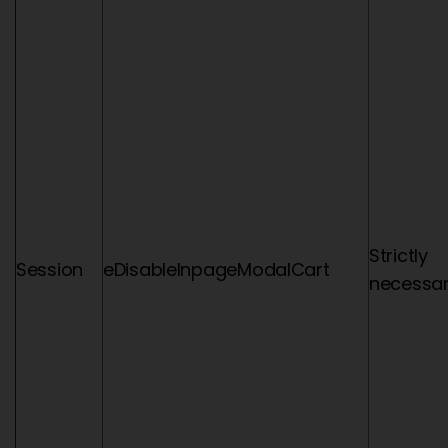
Strictly
Session
eDisableInpageModalCart
necessa