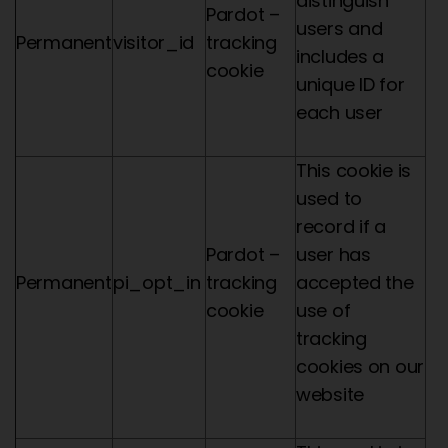
distinguish
Pardot –
users and
Permanent
visitor_id
tracking
includes a
cookie
unique ID for
each user
This cookie is
used to
record if a
Pardot –
user has
Permanent
pi_opt_in
tracking
accepted the
cookie
use of
tracking
cookies on our
website