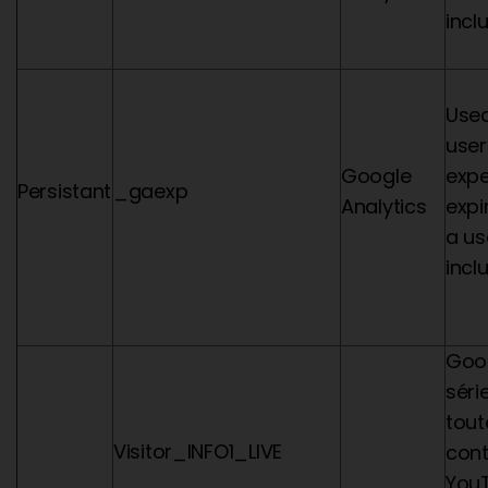
incl
Used
user
Google
expe
Persistant
_gaexp
Analytics
expi
a us
incl
Goog
séri
tout
Visitor_INFO1_LIVE
cont
You