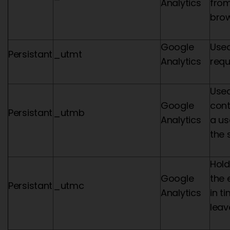
Analytics
from
bro
Google
Used
Persistant
_utmt
Analytics
requ
Used
Google
cont
Persistant
_utmb
Analytics
a us
the 
Hold
Google
the
Persistant
_utmc
Analytics
in t
leav