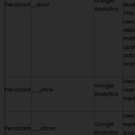
Google
Persistant
_utmv
leve
Analytics
This
used
dep
meth
upda
data
Anal
Used
Google
Persistant
__utmx
user
Analytics
expe
Used
Google
expi
Persistant
__utmxx
Analytics
a us