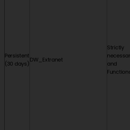
Strictly
Persistent
necessa
DW_Extranet
(30 days)
and
Functiona