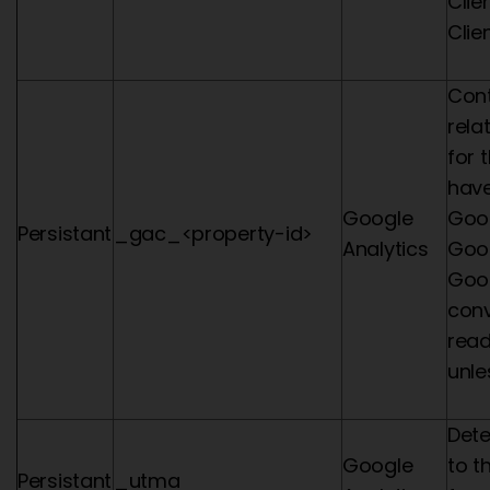
Clie
Clien
Con
rela
for 
have
Google
Goog
Persistant
_gac_<property-id>
Analytics
Goog
Goog
conv
read
unle
Dete
Google
to t
Persistant
_utma