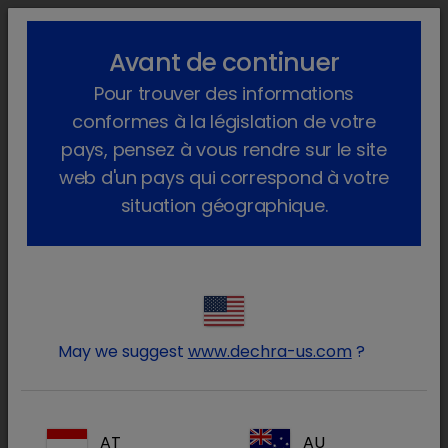
lock_outline
search
menu
Avant de continuer
Vous êtes ici :
Accueil
Contact
Réclamations Qualité
Pour trouver des informations
conformes à la législation de votre
Réclamations Qualité
pays, pensez à vous rendre sur le site
web d'un pays qui correspond à votre
Pour déposer une réclamation qualité,
situation géographique.
veuillez appeler le +33 (0)1 30 48 71 40.
chevron_right
Pharmacovigilance
chevron_right
Réclamations Qualité
May we suggest
www.dechra-us.com
?
chevron_right
Support Technique
chevron_right
AT
AU
Adresses