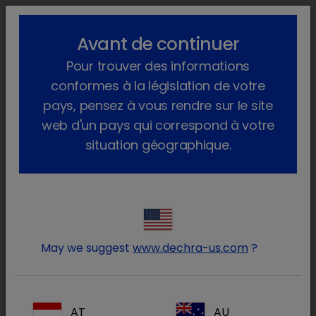
lock_outline
search
menu
Avant de continuer
Vous êtes ici :
Accueil
Contact
Support Technique
Pour trouver des informations
conformes à la législation de votre
Support Technique
pays, pensez à vous rendre sur le site
web d'un pays qui correspond à votre
Pour plus d'information, envoyer un email à
situation géographique.
notre service support technique (
support-
technique@dechra.com
) ou contacter-nous
par téléphone au
01 30 48 71 40.
May we suggest
www.dechra-us.com
?
chevron_right
Pharmacovigilance
chevron_right
Réclamations Qualité
AT
AU