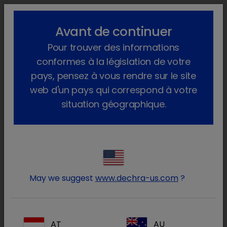
lock_outline
search
menu
Avant de continuer
Vous êtes ici :
Accueil
Animaux de compagnie
Euthanasie
Pour trouver des informations
conformes à la législation de votre
Euthanasie
pays, pensez à vous rendre sur le site
web d'un pays qui correspond à votre
Découvrez notre produit en euthanasie :
situation géographique.
Connectez-vous à votre
lock
compte Dechra
May we suggest
www.dechra-us.com
?
AT
AU