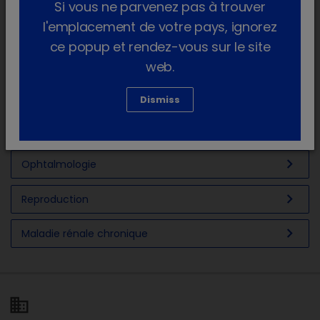
Si vous ne parvenez pas à trouver
chevron_right
l'emplacement de votre pays, ignorez
Euthanasie
ce popup et rendez-vous sur le site
chevron_right
Gastro-entérologie
web.
chevron_right
Neurologie
Dismiss
chevron_right
Nutrition
chevron_right
Ophtalmologie
chevron_right
Reproduction
chevron_right
Maladie rénale chronique