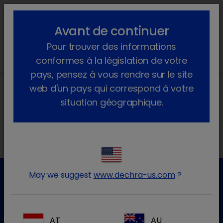
lock_outline
search
menu
Avant de continuer
Vous êtes ici :
Accueil
Évènements
2023
April
Pour trouver des informations
conformes à la législation de votre
pays, pensez à vous rendre sur le site
web d'un pays qui correspond à votre
situation géographique.
Nos adresses
May we suggest
www.dechra-us.com
?
Service clientèle
Pour plus d'informations, veuillez contacter notre service
AT
AU