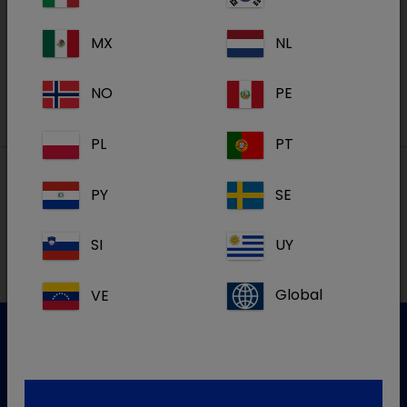
MX
NL
S'inscrire
NO
PE
PL
PT
PY
SE
Nos adresses
SI
UY
VE
Global
Service clientèle