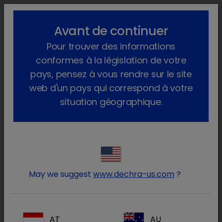
lock_outline
search
menu
Avant de continuer
Vous êtes ici :
Accueil
Produits
Animaux de production
Pour trouver des informations
Produits Pharmaceutiques
Porc
Sur ordonnance
Solacyl
conformes à la législation de votre
pays, pensez à vous rendre sur le site
web d'un pays qui correspond à votre
situation géographique.
Connectez-vous à votre
lock
compte Dechra
May we suggest
www.dechra-us.com
?
AT
AU