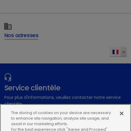
Nos adresses
Service clientèle
Pour plus d'informations, veuillez contacter notre service
clientèle
The storing of cookies on your device are necessary
to enhance site navigation, analyze site usage, and
Contactez-nous par email
assist in our marketing efforts.
ou par tél. au 01 30 48 71 40
For the best experience click "Agree and Proceed"