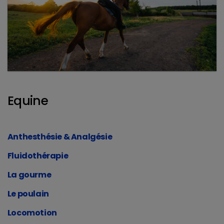
Equine
Anthesthésie & Analgésie
Fluidothérapie
La gourme
Le poulain
Locomotion