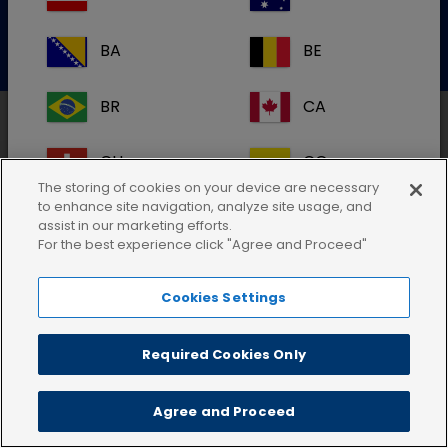
Contactez-nous par email
ou par tél. au 01 30 48 71 40
BA
BE
BR
CA
CH
CO
The storing of cookies on your device are necessary
Politique de Confidentialité
Conditions d'utilisation
to enhance site navigation, analyze site usage, and
CR
DE
assist in our marketing efforts.
Cookies
For the best experience click "Agree and Proceed"
DK
ES
Cookies Settings
FI
GB
Required Cookies Only
HR
IE
Agree and Proceed
IT
KR