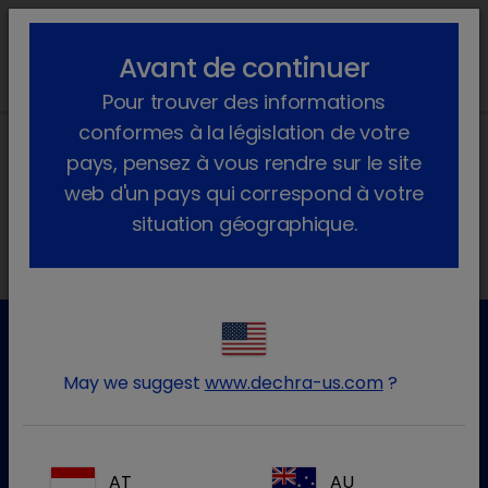
lock_outline
search
menu
Avant de continuer
Pour trouver des informations
conformes à la législation de votre
pays, pensez à vous rendre sur le site
web d'un pays qui correspond à votre
Nos adresses
situation géographique.
May we suggest
www.dechra-us.com
?
Service clientèle
Pour plus d'informations, veuillez contacter notre service
clientèle
AT
AU