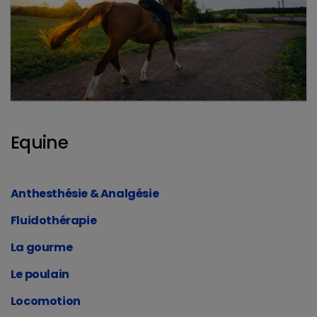
Equine
Anthesthésie & Analgésie
Fluidothérapie
La gourme
Le poulain
Locomotion