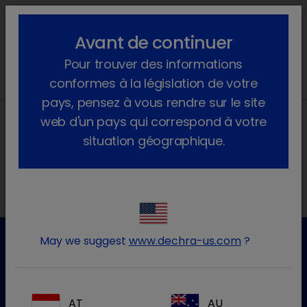
lock_outline
search
menu
Avant de continuer
Vous êtes ici :
Accueil
Actualités
2021
August
Pour trouver des informations
conformes à la législation de votre
pays, pensez à vous rendre sur le site
web d'un pays qui correspond à votre
situation géographique.
Nos adresses
May we suggest
www.dechra-us.com
?
Service clientèle
Pour plus d'informations, veuillez contacter notre service
AT
AU