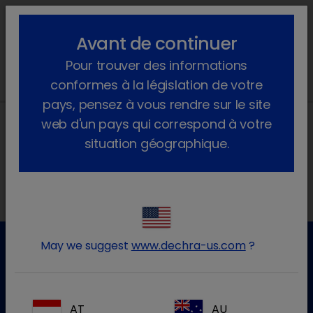
lock_outline
search
menu
Avant de continuer
Vous êtes ici :
Accueil
Actualités
2022
Mars
Pour trouver des informations
conformes à la législation de votre
pays, pensez à vous rendre sur le site
web d'un pays qui correspond à votre
situation géographique.
Nos adresses
May we suggest
www.dechra-us.com
?
Service clientèle
Pour plus d'informations, veuillez contacter notre service
AT
AU