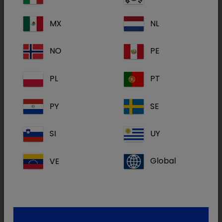
MX
NL
NO
PE
PL
PT
PY
SE
SI
UY
VE
Global
Sur le
Dechra Veto Club
(réservé aux
vétérinaires), ouvrez les cases du calendrier de
l'Avent Dechra et découvrez des outils, des