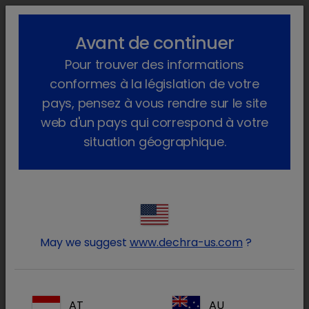
lock_outline
search
menu
Avant de continuer
Vous êtes ici :
Accueil
Actualités
2023
Decembre
Pour trouver des informations
Noël arrive chez Dechra !
conformes à la législation de votre
Noël arrive chez Dechra !
pays, pensez à vous rendre sur le site
web d'un pays qui correspond à votre
vendredi 1 décembre 2023
situation géographique.
Pour attendre Noël, Dechra vous a réservé
quelques surprises sur ses réseaux sociaux
!
May we suggest
www.dechra-us.com
?
AT
AU