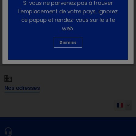
guides, des vidéos exclusives...
Si vous ne parvenez pas à trouver
l'emplacement de votre pays, ignorez
Sur le
Forum ASV
(réservé aux ASV), répondez
ce popup et rendez-vous sur le site
aux questions des cases du calendrier de
web.
l'Avent pour tenter de remporter de nombreux
Dismiss
cadeaux pour vos boules de poils !
Nos adresses