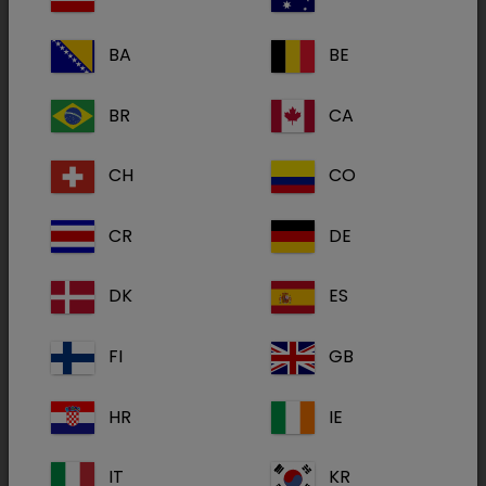
Le compte à rebours a commencé : Le sapin de
Noël est décoré, les premiers cadeaux
BA
BE
commencent à s'accumuler à son pied, on
espère voir les premiers flocons de neige
BR
CA
tomber... C'est l'heure d'ouvrir la première case
de votre calendrier de l'Avent ! 🎄
CH
CO
CR
DE
DK
ES
FI
GB
HR
IE
IT
KR