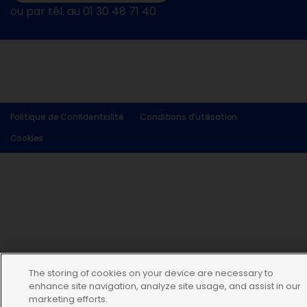
ou par tél. au 01 30 48 71 40
Politique de Confidentialité
Conditions d'utilisation
Cookies
The storing of cookies on your device are necessary to
enhance site navigation, analyze site usage, and assist in our
marketing efforts.