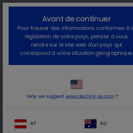
lock_outline
search
Avant de continuer
Vous êtes ici :
Accueil
Actualités
2023
Juin
Pour trouver des informations conformes à l
SPECIFIC, toujours plus engagée dans la protection de
l’environnement et de sa biodiversité !
législation de votre pays, pensez à vous
rendre sur le site web d'un pays qui
SPECIFIC, toujours plus engagée
correspond à votre situation géographique.
dans la protection de
l’environnement et de sa
biodiversité !
lundi 12 juin 2023
May we suggest
www.dechra-us.com
?
Dechra vient de remettre un chèque de 20
704 euros à Rodolphe Delord, président de
l’Association Beauval Nature, une
AT
AU
association qui œuvre pour la préservation