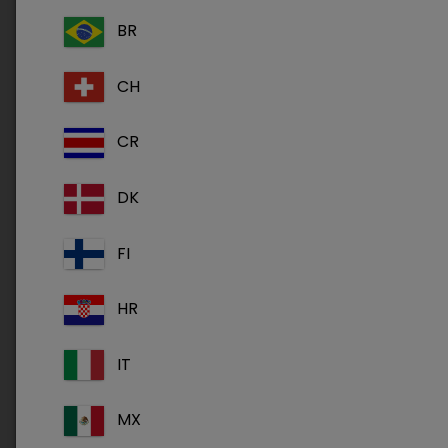
BR
CH
C’est avec un grand plaisir que nous vous
annonçons que Dechra sera présent à
CR
la SNGTV du
24 au 26 mai 2023 au palais des
congrès du Futuroscope.
DK
Retrouvez-nous au stand 32.
FI
Nous aurons le plaisir de réaliser
le lancement
HR
du livre blanc de la Mamelle
coédité par la
commission qualité de lait de la SNGTV
le 24
IT
mai à 13h30 au stand Dechra n°32 et le 25
mai à 10h30 sur le stand de la SNGTV.
MX