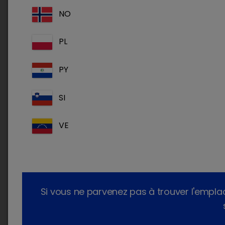
Le livre blanc de la mamelle en quelques mots :
NO
PL
Créé par des vétérinaires praticiens
experts dans le domaine de la santé de la
mamelle
PY
Un outil simple, dynamique et évolutif
SI
Un outil technique d’aide au diagnostic des
mammites
VE
Pour en savoir plus :
Si vous ne parvenez pas à trouver l'empl
Evenement facebook SNGTV
:
https://fb.me/e/TgNNlrkl