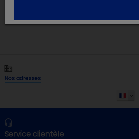
Site internet SNGTV :
https://www.sngtv.org/
Nos adresses
Service clientèle