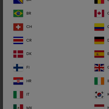
BR
CH
CR
DK
FI
HR
I
Ne manquez pas l'occasion de participer à un
IT
webinaire
GRATUIT
MX