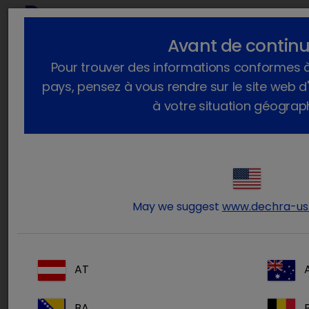
Avant de continu
Vous êtes ici :
Accueil
Actualités
2023
Octobre
Pour trouver des informations conformes à 
Uraemic toxins - Why we should be concerned
pays, pensez à vous rendre sur le site web 
Uraemic toxins - Why we should be
à votre situation géograp
concerned
jeudi 28 septembre 2023
**Uraemic toxins - why we should
be concerned
May we suggest
www.dechra-us
AT
BA