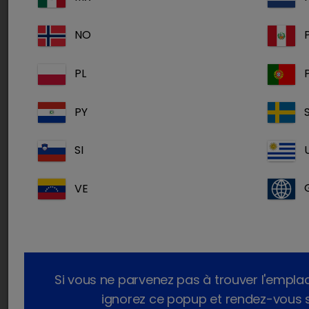
En collaboration avec l'ISFM, nous nous
efforçons d'accroître la sensibilisation aux
NO
effets nocifs des toxines urémiques et de
proposer des moyens de les gérer.
PL
PY
Inscrivez-vous dès maintenant pour réserver
votre place
SI
:
https://us02web.zoom.us/webinar/registe
w
VE
L'enregistrement du webinaire sera disponible
gratuitement sur la plateforme de l'ISFM après
la session en direct.
Si vous ne parvenez pas à trouver l'empl
ignorez ce popup et rendez-vous su