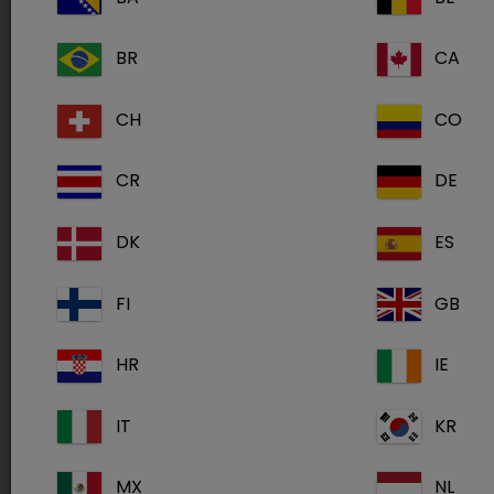
Nous serons très heureux de vous retrouver
cette année au congrès régional de l'AFVAC à
BR
CA
Pont-à-Mousson du 21 au 23 septembre 2023.
CH
CO
A l'ocacsion de ce rendez-vous, la section Est
CR
DE
de l’AFVAC vous propose de
prendre le temps
de vous former ou de revoir les bases de
DK
ES
l’anesthésie gazeuse
avec l’apprentissage
FI
GB
autour de machines lors de travaux pratiques
pour le véto le jeudi après-midi en programme
HR
IE
optionnel et le vendredi matin pour l’ASV, puis
de
développer le monitorage clinique et
IT
KR
instrumentale
avant de passer aux
cas
cliniques critiques.
MX
NL