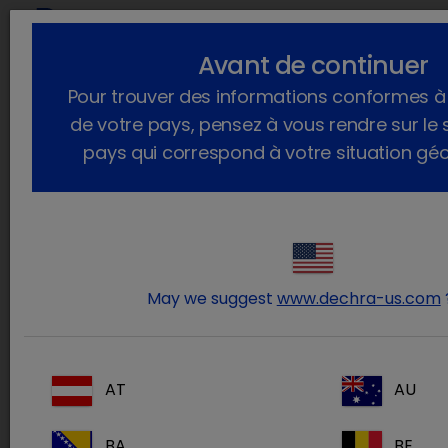
Avant de continuer
Vous êtes ici :
Accueil
Actualités
2023
Septembre
Pour trouver des informations conformes à l
Dechra sera présent au congrès régional de l'AFVAC du 21 au 23
septembre 2023
de votre pays, pensez à vous rendre sur le 
pays qui correspond à votre situation gé
Dechra sera présent au congrès
régional de l'AFVAC du 21 au 23
septembre 2023
mardi 19 septembre 2023
May we suggest
www.dechra-us.com
AT
AU
BA
BE