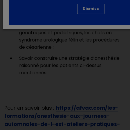
Dismiss
Comprendre les points cruciaux et la criticité
des anesthésies pour les : brachycéphales,
animaux avec cardiopathies, individus
gériatriques et pédiatriques, les chats en
syndrome urologique félin et les procédures
de césarienne ;
Savoir construire une stratégie d’anesthésie
raisonné pour les patients ci-dessus
mentionnés.
Pour en savoir plus :
https://afvac.com/les-
formations/anesthesie-aux-journees-
automnales-de-l-est-ateliers-pratiques-