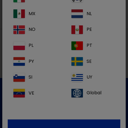
Vous voulez devenir membre ?
Cliquez ici
MX
NL
NO
PE
PL
PT
Nos adresses
PY
SE
SI
UY
VE
Global
Service clientèle
Pour plus d'informations, veuillez contacter notre service
clientèle