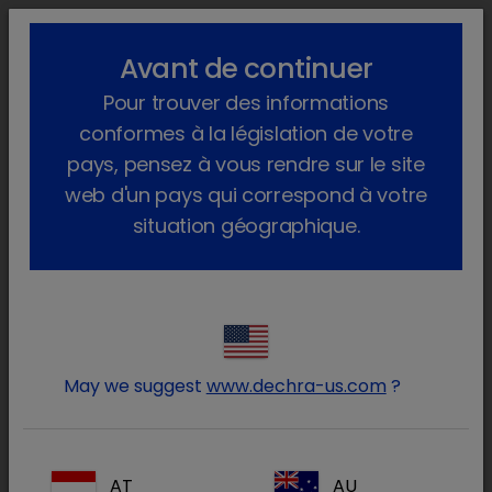
lock_outline
search
menu
Avant de continuer
Vous êtes ici :
Accueil
Actualités
2023
Septembre
Pour trouver des informations
Notre groupe Facebook privé en endocrinologie
conformes à la législation de votre
Notre groupe Facebook privé en
pays, pensez à vous rendre sur le site
endocrinologie
web d'un pays qui correspond à votre
situation géographique.
lundi 28 août 2023
Pour encore mieux travailler ensemble, les
vétérinaires peuvent désormais rejoindre le
groupe privé Facebook
Dechra Véto Club
.
May we suggest
www.dechra-us.com
?
Vous souhaitez en savoir plus sur
l'endocrinologie, ce groupe Facebook est fait
pour vous !
AT
AU