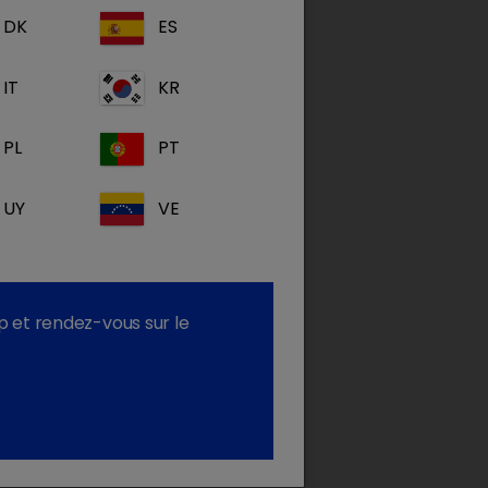
DK
ES
IT
KR
PL
PT
UY
VE
p et rendez-vous sur le