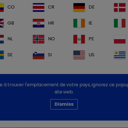
CO
CR
DE
GB
HR
IE
NL
NO
PE
SE
SI
US
s à trouver l'emplacement de votre pays, ignorez ce popu
site web.
Dismiss