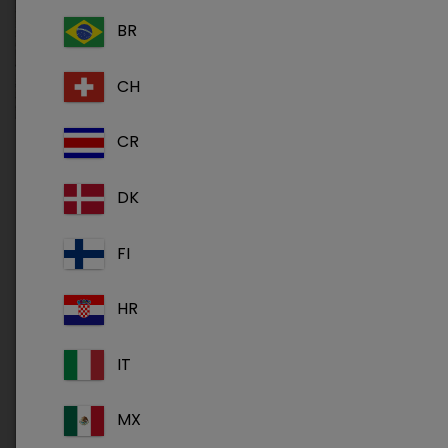
BR
CH
CR
DK
FI
HR
IT
MX