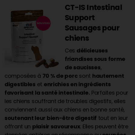
CT-IS Intestinal
Support
Sausages pour
chiens
Ces
délicieuses
friandises sous forme
de saucisses
,
composées à
70 % de porc
sont
hautement
digestibles
et
enrichies en ingrédients
favorisant la santé intestinale.
Parfaites pour
les chiens souffrant de troubles digestifs, elles
conviennent aussi aux chiens en bonne santé,
soutenant leur bien-être digestif
tout en leur
offrant un
plaisir savoureux
. Elles peuvent être
données entières en récompense ou
coupées