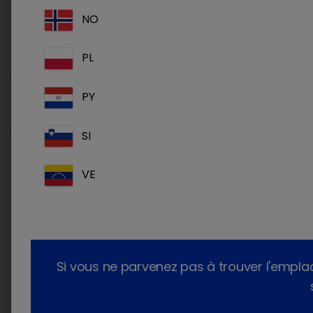
sur la maladie, rendez-vous sur :
NO
-
Cushing's Connect
: L'espace dédié aux
PL
vétérinaires désireux de tout connaître de la
maladie. Vous pouvez y retrouver l'ensemble
PY
des documents et outils que nous mettons à
votre disposition pour poser votre diagnostic,
SI
mettre en place un traitement, et communiquer
auprès des propriétaires.
VE
-
L'affaire Cushing
: L'espace dédié aux
propriétaires. Enfilez votre tenue d'inspecteur et
menez l'enquête sur notre plateforme
Si vous ne parvenez pas à trouver l'empl
d'apprentissage Cushing !