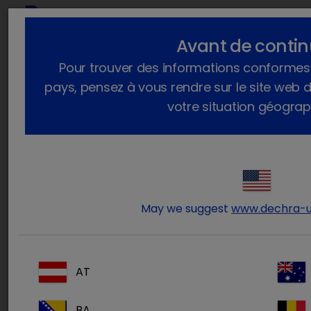
Avant de contin
Vous êtes ici :
Accueil
Actualités
2025
Juillet
Pour trouver des informations conformes à
L'obésité chez le chien
pays, pensez à vous rendre sur le site web 
Nouvelle ressource vétérinaire :
votre situation géograp
comment aborder l’obésité canine
avec les propriétaires ?
mercredi 23 juillet 2025
May we suggest
www.dechra-
AT
BA