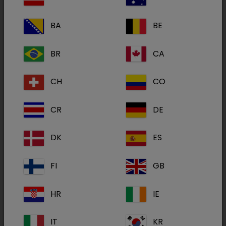
La source de l'eau est importante.
L'eau des
BA
BE
sociétés de distribution est bonne et de qualité
constante. La qualité de l’eau des puits dépend
BR
CA
de l’emplacement et de la profondeur de la
source, mais en général, un système de
CH
CO
purification est nécessaire.
CR
DE
Vérifiez la qualité de l’eau au moins 2x/an.
DK
ES
Prélever des échantillons à 2 endroits : juste
après la purification et là où les animaux
FI
GB
boivent.
HR
IE
IT
KR