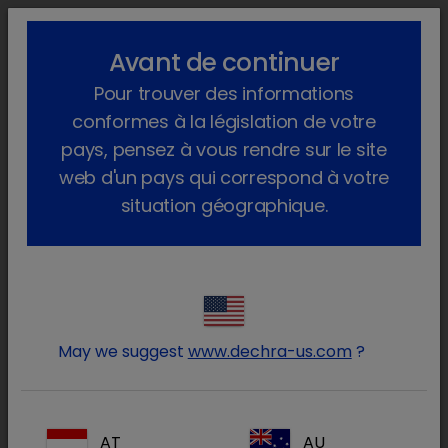
lock_outline
search
menu
Avant de continuer
Vous êtes ici :
Accueil
Animaux de production
Pour trouver des informations
Traitements solubles
Une eau de bonne qualité
conformes à la législation de votre
Une eau de bonne qualité
pays, pensez à vous rendre sur le site
web d'un pays qui correspond à votre
Assurez-vous que l'eau est adaptée et
situation géographique.
vérifiez :
Le nombre total de bactéries par mL
La dureté de l'eau
May we suggest
www.dechra-us.com
?
Le pH
Le taux de fer
Le taux de manganèse
AT
AU