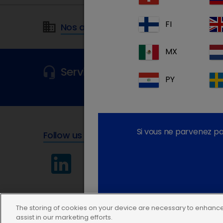
FI
Nos adresses
MX
Service clientèle
Pour plus d'inform
PY
Si vous ne parvenez pa
Follow us
The storing of cookies on your device are necessary to enhance 
assist in our marketing efforts.
Politique de Confidentialité
Conditions d'utilisation