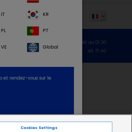
IT
KR
PL
PT
Contactez-nous par email
ou par tél. au 01 30
VE
Global
48 71 40
p et rendez-vous sur le
Cookies Settings