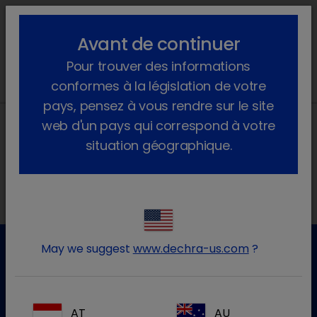
lock_outline
search
menu
Avant de continuer
Vous êtes ici :
Accueil
Évènements
2026
September
Pour trouver des informations
conformes à la législation de votre
pays, pensez à vous rendre sur le site
web d'un pays qui correspond à votre
situation géographique.
Nos adresses
May we suggest
www.dechra-us.com
?
Service clientèle
Pour plus d'informations, veuillez contacter notre service
AT
AU