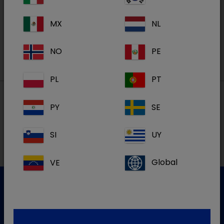
MX
NL
S'inscrire
NO
PE
PL
PT
PY
SE
Nos adresses
SI
UY
VE
Global
Service clientèle