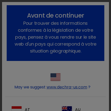
lock_outline
search
menu
Avant de continuer
Vous êtes ici :
Accueil
Produits
Animaux de compagnie
Pour trouver des informations
Aliments
Chat
SPECIFIC
Adult, Cat
conformes à la législation de votre
pays, pensez à vous rendre sur le site
web d'un pays qui correspond à votre
situation géographique.
Connectez-vous à votre
lock
compte Dechra
May we suggest
www.dechra-us.com
?
AT
AU