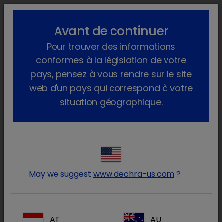
lock_outline
search
menu
Avant de continuer
Vous êtes ici :
Accueil
Produits
Animaux de compagnie
Pour trouver des informations
Aliments
Chat
SPECIFIC
Cat Endocrine
conformes à la législation de votre
pays, pensez à vous rendre sur le site
web d'un pays qui correspond à votre
situation géographique.
Connectez-vous à votre
lock
compte Dechra
May we suggest
www.dechra-us.com
?
AT
AU