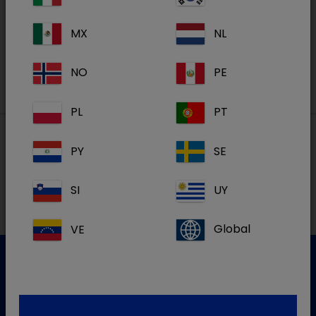
MX
NL
S'inscrire
NO
PE
PL
PT
PY
SE
Nos adresses
SI
UY
VE
Global
Service clientèle