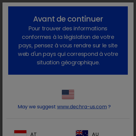
lock_outline
search
menu
Avant de continuer
Vous êtes ici :
Accueil
Produits
Animaux de compagnie
Pour trouver des informations
Aliments
Chat
SPECIFIC
Weight Reduction, Cat
conformes à la législation de votre
pays, pensez à vous rendre sur le site
web d'un pays qui correspond à votre
situation géographique.
Connectez-vous à votre
lock
compte Dechra
May we suggest
www.dechra-us.com
?
AT
AU