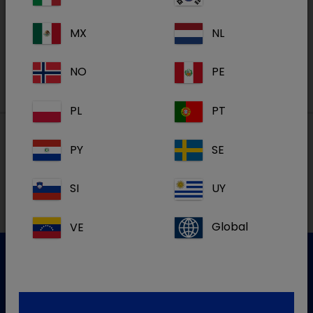
MX
NL
S'inscrire
NO
PE
PL
PT
PY
SE
Nos adresses
SI
UY
VE
Global
Service clientèle