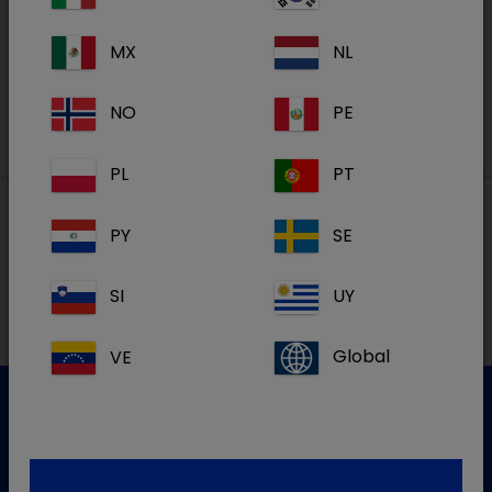
MX
NL
S'inscrire
NO
PE
PL
PT
PY
SE
Nos adresses
SI
UY
VE
Global
Service clientèle