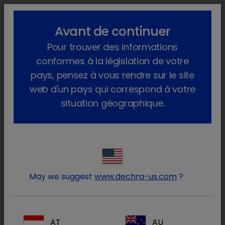
lock_outline
search
menu
Avant de continuer
Vous êtes ici :
Accueil
Produits
Animaux de compagnie
Pour trouver des informations
Produits Pharma
Chat
Sans Ordonnance
Antisept™
conformes à la législation de votre
pays, pensez à vous rendre sur le site
web d'un pays qui correspond à votre
situation géographique.
Connectez-vous à votre
lock
compte Dechra
May we suggest
www.dechra-us.com
?
AT
AU