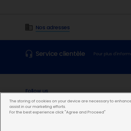
Nos adresses
Service clientèle
Pour plus d'inform
Follow us
The storing of cookies on your device are necessary to enhance 
assist in our marketing efforts.
For the best experience click "Agree and Proceed"