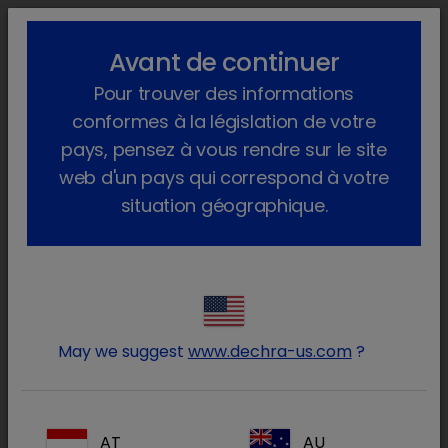
lock_outline
search
menu
Avant de continuer
Vous êtes ici :
Accueil
Produits
Animaux de compagnie
Pour trouver des informations
®
Produits Pharma
Chat
Sur ordonnance
Clavudale
conformes à la législation de votre
pays, pensez à vous rendre sur le site
web d'un pays qui correspond à votre
situation géographique.
Connectez-vous à votre
lock
compte Dechra
May we suggest
www.dechra-us.com
?
AT
AU