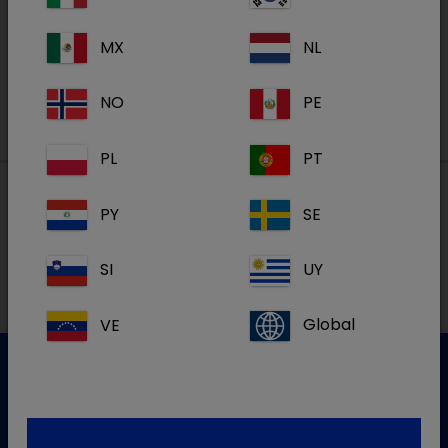
MX
NL
S'inscrire
NO
PE
PL
PT
PY
SE
Nos adresses
SI
UY
VE
Global
Service clientèle