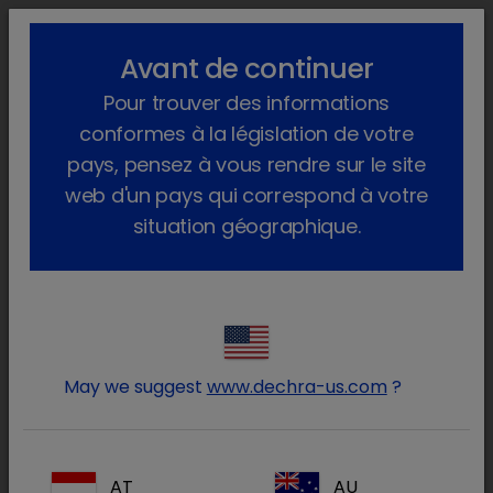
lock_outline
search
menu
Avant de continuer
Vous êtes ici :
Accueil
Produits
Animaux de compagnie
Pour trouver des informations
Produits Pharma
Chat
Sur ordonnance
Finilac
conformes à la législation de votre
pays, pensez à vous rendre sur le site
web d'un pays qui correspond à votre
situation géographique.
Connectez-vous à votre
lock
compte Dechra
May we suggest
www.dechra-us.com
?
AT
AU