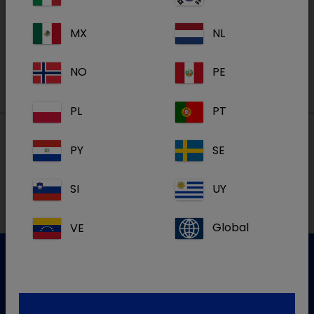
MX
NL
S'inscrire
NO
PE
PL
PT
PY
SE
Nos adresses
SI
UY
VE
Global
Service clientèle