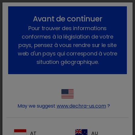
lock_outline
search
menu
Avant de continuer
Vous êtes ici :
Accueil
Produits
Animaux de compagnie
Pour trouver des informations
®
Produits Pharma
Chat
Sur ordonnance
Prevomax
conformes à la législation de votre
pays, pensez à vous rendre sur le site
web d'un pays qui correspond à votre
situation géographique.
Connectez-vous à votre
lock
compte Dechra
May we suggest
www.dechra-us.com
?
AT
AU