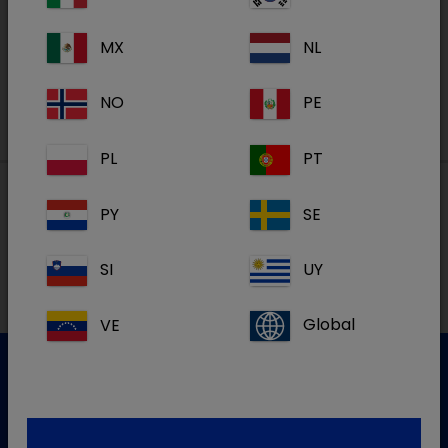
MX
NL
S'inscrire
NO
PE
PL
PT
PY
SE
Nos adresses
SI
UY
VE
Global
Service clientèle