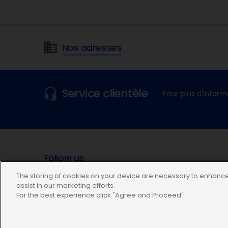
Nos adresses
Service clientèle
Pour plus d'inform
Follow us
The storing of cookies on your device are necessary to enhance 
assist in our marketing efforts.
For the best experience click "Agree and Proceed"