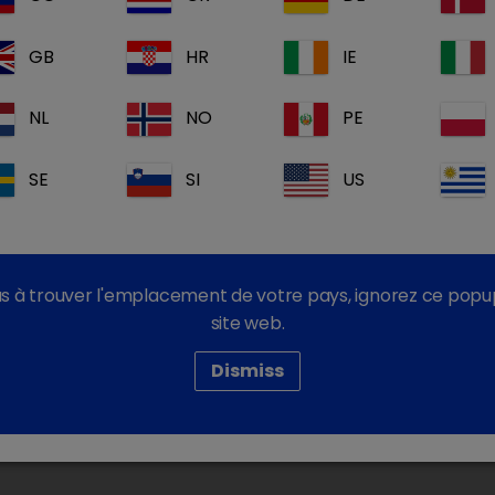
 compte
Vous n'ave
account_box
GB
HR
IE
Inscrivez-vous main
NL
NO
PE
Nos informatio
SE
SI
US
Nos document
Nos formation
s à trouver l'emplacement de votre pays, ignorez ce popu
 connecter
site web.
Dismiss