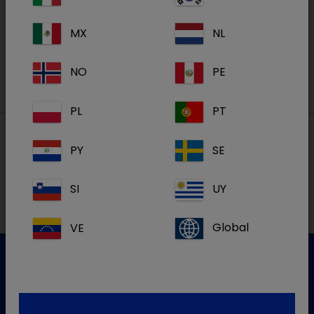
MX
NL
S'inscrire
NO
PE
PL
PT
PY
SE
Nos adresses
SI
UY
VE
Global
Service clientèle