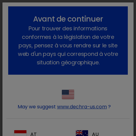
lock_outline
search
menu
Avant de continuer
Vous êtes ici :
Accueil
Produits
Animaux de compagnie
Pour trouver des informations
Produits Pharma
Chien
Sans Ordonnance
Arthroquin
conformes à la législation de votre
pays, pensez à vous rendre sur le site
web d'un pays qui correspond à votre
situation géographique.
Connectez-vous à votre
lock
compte Dechra
May we suggest
www.dechra-us.com
?
AT
AU