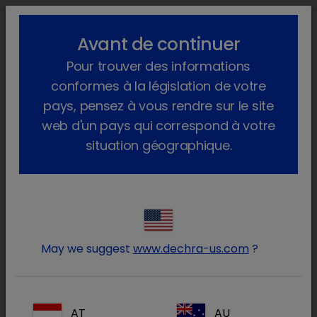
lock_outline
search
menu
Avant de continuer
Vous êtes ici :
Accueil
Produits
Animaux de compagnie
Pour trouver des informations
®
Produits Pharma
Chien
Sans Ordonnance
CleanAural
conformes à la législation de votre
pays, pensez à vous rendre sur le site
web d'un pays qui correspond à votre
situation géographique.
Connectez-vous à votre
lock
compte Dechra
May we suggest
www.dechra-us.com
?
AT
AU