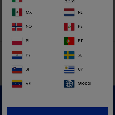
MX
NL
S'inscrire
NO
PE
PL
PT
PY
SE
Nos adresses
SI
UY
VE
Global
Service clientèle