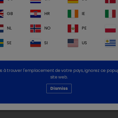
 compte
Vous n'ave
account_box
GB
HR
IE
Inscrivez-vous main
NL
NO
PE
Nos informatio
SE
SI
US
Nos document
Nos formation
s à trouver l'emplacement de votre pays, ignorez ce popu
 connecter
site web.
Dismiss