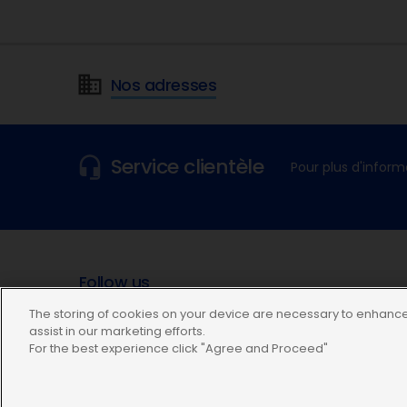
Nos adresses
Service clientèle
Pour plus d'inform
Follow us
The storing of cookies on your device are necessary to enhance 
assist in our marketing efforts.
For the best experience click "Agree and Proceed"