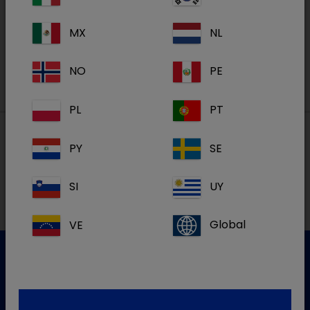
MX
NL
S'inscrire
NO
PE
PL
PT
PY
SE
Nos adresses
SI
UY
VE
Global
Service clientèle