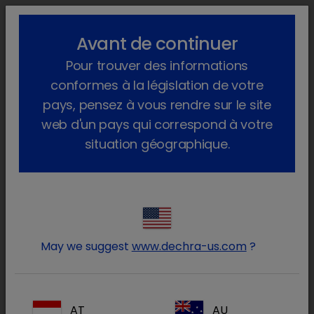
lock_outline
search
menu
Avant de continuer
Vous êtes ici :
Accueil
Produits
Animaux de compagnie
Pour trouver des informations
®
Produits Pharma
Chien
Sur ordonnance
Furosoral
conformes à la législation de votre
pays, pensez à vous rendre sur le site
web d'un pays qui correspond à votre
situation géographique.
Connectez-vous à votre
lock
compte Dechra
May we suggest
www.dechra-us.com
?
AT
AU