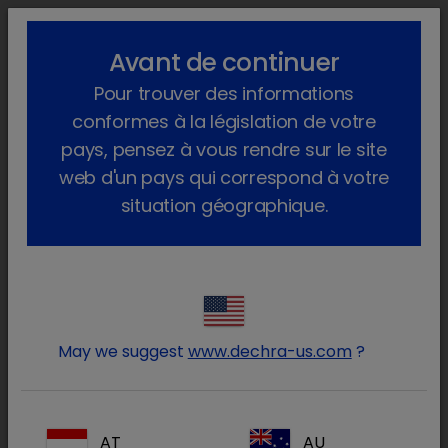
lock_outline
search
menu
Avant de continuer
Vous êtes ici :
Accueil
Produits
Animaux de production
Pour trouver des informations
Produits Pharmaceutiques
Ovin
Sur Ordonnance
Cyclo Spray
conformes à la législation de votre
pays, pensez à vous rendre sur le site
web d'un pays qui correspond à votre
situation géographique.
Connectez-vous à votre
lock
compte Dechra
May we suggest
www.dechra-us.com
?
AT
AU