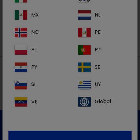
Academy
MX
NL
S'inscrire
NO
PE
PL
PT
PY
SE
Nos adresses
SI
UY
VE
Global
Service clientèle